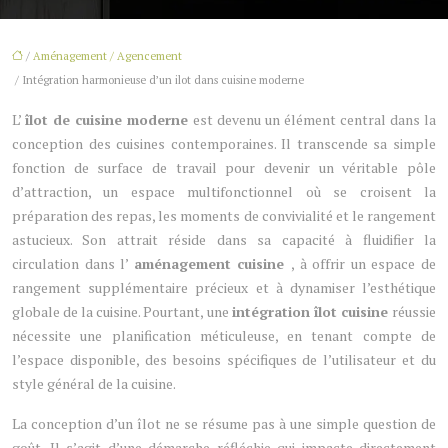
/
Aménagement / Agencement
/ Intégration harmonieuse d’un ilot dans cuisine moderne
L’
îlot de cuisine moderne
est devenu un élément central dans la
conception des cuisines contemporaines. Il transcende sa simple
fonction de surface de travail pour devenir un véritable pôle
d’attraction, un espace multifonctionnel où se croisent la
préparation des repas, les moments de convivialité et le rangement
astucieux. Son attrait réside dans sa capacité à fluidifier la
circulation dans l’
aménagement cuisine
, à offrir un espace de
rangement supplémentaire précieux et à dynamiser l’esthétique
globale de la cuisine. Pourtant, une
intégration îlot cuisine
réussie
nécessite une planification méticuleuse, en tenant compte de
l’espace disponible, des besoins spécifiques de l’utilisateur et du
style général de la cuisine.
La conception d’un îlot ne se résume pas à une simple question de
goût. Il s’agit d’une démarche réfléchie qui impacte directement