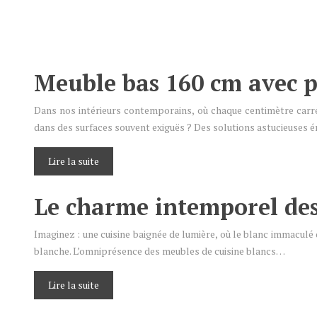
Meuble bas 160 cm avec pl
Dans nos intérieurs contemporains, où chaque centimètre carré
dans des surfaces souvent exiguës ? Des solutions astucieuses
Lire la suite
Le charme intemporel des
Imaginez : une cuisine baignée de lumière, où le blanc immaculé
blanche. L’omniprésence des meubles de cuisine blancs…
Lire la suite