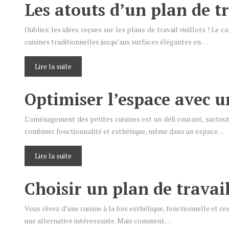
Les atouts d’un plan de tr
Oubliez les idées reçues sur les plans de travail vieillots ! Le c
cuisines traditionnelles jusqu’aux surfaces élégantes en…
Lire la suite
Optimiser l’espace avec u
L’aménagement des petites cuisines est un défi courant, surtout 
combiner fonctionnalité et esthétique, même dans un espace…
Lire la suite
Choisir un plan de travail
Vous rêvez d’une cuisine à la fois esthétique, fonctionnelle et r
une alternative intéressante. Mais comment…