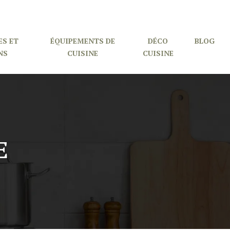
ES ET
ÉQUIPEMENTS DE
DÉCO
BLOG
NS
CUISINE
CUISINE
E