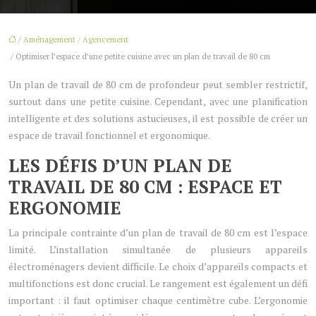
/
Aménagement / Agencement
/ Optimiser l’espace d’une petite cuisine avec un plan de travail de 80 cm
Un plan de travail de 80 cm de profondeur peut sembler restrictif,
surtout dans une petite cuisine. Cependant, avec une planification
intelligente et des solutions astucieuses, il est possible de créer un
espace de travail fonctionnel et ergonomique.
LES DÉFIS D’UN PLAN DE
TRAVAIL DE 80 CM : ESPACE ET
ERGONOMIE
La principale contrainte d’un plan de travail de 80 cm est l’espace
limité. L’installation simultanée de plusieurs appareils
électroménagers devient difficile. Le choix d’appareils compacts et
multifonctions est donc crucial. Le rangement est également un défi
important : il faut optimiser chaque centimètre cube. L’ergonomie