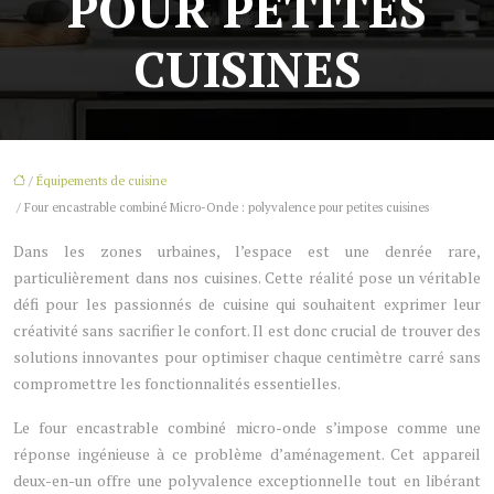
POUR PETITES
CUISINES
/
Équipements de cuisine
/ Four encastrable combiné Micro-Onde : polyvalence pour petites cuisines
Dans les zones urbaines, l’espace est une denrée rare,
particulièrement dans nos cuisines. Cette réalité pose un véritable
défi pour les passionnés de cuisine qui souhaitent exprimer leur
créativité sans sacrifier le confort. Il est donc crucial de trouver des
solutions innovantes pour optimiser chaque centimètre carré sans
compromettre les fonctionnalités essentielles.
Le four encastrable combiné micro-onde s’impose comme une
réponse ingénieuse à ce problème d’aménagement. Cet appareil
deux-en-un offre une polyvalence exceptionnelle tout en libérant